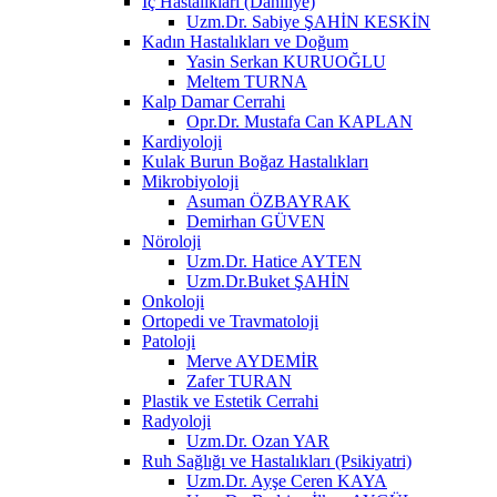
İç Hastalıkları (Dahiliye)
Uzm.Dr. Sabiye ŞAHİN KESKİN
Kadın Hastalıkları ve Doğum
Yasin Serkan KURUOĞLU
Meltem TURNA
Kalp Damar Cerrahi
Opr.Dr. Mustafa Can KAPLAN
Kardiyoloji
Kulak Burun Boğaz Hastalıkları
Mikrobiyoloji
Asuman ÖZBAYRAK
Demirhan GÜVEN
Nöroloji
Uzm.Dr. Hatice AYTEN
Uzm.Dr.Buket ŞAHİN
Onkoloji
Ortopedi ve Travmatoloji
Patoloji
Merve AYDEMİR
Zafer TURAN
Plastik ve Estetik Cerrahi
Radyoloji
Uzm.Dr. Ozan YAR
Ruh Sağlığı ve Hastalıkları (Psikiyatri)
Uzm.Dr. Ayşe Ceren KAYA