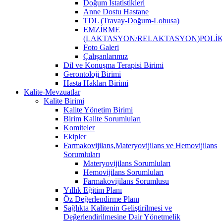
Doğum İstatistikleri
Anne Dostu Hastane
TDL (Travay-Doğum-Lohusa)
EMZİRME
(LAKTASYON/RELAKTASYON)POLİK
Foto Galeri
Çalışanlarımız
Dil ve Konuşma Terapisi Birimi
Gerontoloji Birimi
Hasta Hakları Birimi
Kalite-Mevzuatlar
Kalite Birimi
Kalite Yönetim Birimi
Birim Kalite Sorumluları
Komiteler
Ekipler
Farmakovijilans,Materyovijilans ve Hemovijilans
Sorumluları
Materyovijilans Sorumluları
Hemovijilans Sorumluları
Farmakovijilans Sorumlusu
Yıllık Eğitim Planı
Öz Değerlendirme Planı
Sağlıkta Kalitenin Geliştirilmesi ve
Değerlendirilmesine Dair Yönetmelik