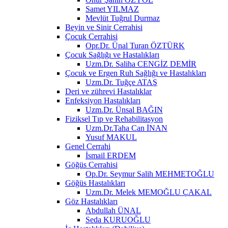
Samet YILMAZ
Mevlüt Tuğrul Durmaz
Beyin ve Sinir Cerrahisi
Çocuk Cerrahisi
Opr.Dr. Ünal Turan ÖZTÜRK
Çocuk Sağlığı ve Hastalıkları
Uzm.Dr. Saliha CENGİZ DEMİR
Çocuk ve Ergen Ruh Sağlığı ve Hastalıkları
Uzm.Dr. Tuğçe ATAŞ
Deri ve zührevi Hastalıklar
Enfeksiyon Hastalıkları
Uzm.Dr. Ünsal BAĞIN
Fiziksel Tıp ve Rehabilitasyon
Uzm.Dr.Taha Can İNAN
Yusuf MAKUL
Genel Cerrahi
İsmail ERDEM
Göğüs Cerrahisi
Op.Dr. Seymur Salih MEHMETOĞLU
Göğüs Hastalıkları
Uzm.Dr. Melek MEMOĞLU ÇAKAL
Göz Hastalıkları
Abdullah ÜNAL
Seda KURUOĞLU