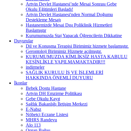
Artvin Devlet Hastanesi’nde Mesai Sonrası Gebe
Okulu Eğitimleri Başladı!
Artvin Devlet Hastanesi'nden Normal Doğumu
Destekleme Mesajı
Hastanemizde Mesai Dışı Poliklinik Hizmetleri
Başlamıştır
Kurumumuzda Staj Yapacak Öğrencilerin Dikkatine
Duyurular
Dil ve Konuşma Terapisi Birimimiz hizmete başlamıştır.
Gerontoloji Birimimiz Hizmete açılmıştır.
KURUMUMUZDA KİMLİKSİZ HASTA KABULU
KESİNLİKLE YAPILMAMAKTADIR!!!
indirmeler
SAĞLIK KURULU İŞ VE İŞLEMLERİ
HAKKINDA ÖNEMLİ DUYURU
İkonlar
Bebek Dostu Hastane
Artvin DH Emzirme Politikası
Gebe Okulu Kayıt
Sağlık Bakanlığı İletişim Merkezi
E-Nabız
Nöbetçi Eczane Listesi
MHRS Randevu
Alo 113
Organ Bağışı