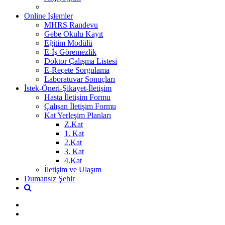
Online İşlemler
MHRS Randevu
Gebe Okulu Kayıt
Eğitim Modülü
E-İş Göremezlik
Doktor Çalışma Listesi
E-Reçete Sorgulama
Laboratuvar Sonuçları
İstek-Öneri-Şikayet-İletişim
Hasta İletişim Formu
Çalışan İletişim Formu
Kat Yerleşim Planları
Z.Kat
1. Kat
2.Kat
3. Kat
4.Kat
İletişim ve Ulaşım
Dumansız Şehir