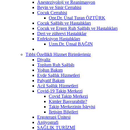
Anesteziyoloji ve Reanimasyon
Beyin ve Sinir Cerrahisi
Çocuk Cerrahisi
Opr.Dr. Ünal Turan ÖZTÜRK
Çocuk Sağlığı ve Hastalıkları
Çocuk ve Ergen Ruh Sağlığı ve Hastalıkları
Deri ve zührevi Hastalıklar
Enfeksiyon Hastalıkları
Uzm.Dr. Ünsal BAĞIN
Tıbbi Özellikli Hizmet Birimlerimiz
Diyaliz
Toplum Ruh Sağlığı
Yoğun Bakım
Evde Sağlık Hizmetleri
Palyatif Bakım
Acil Sağlık Hizmetleri
Covid-19 Takip Merkezi
Covid Takip Merkezi
Kimler Başvurabilir?
Takip Merkezinin İşleyişi
İletişim Bilgileri
Ergoterapi Ünitesi
Anjiyografi
SAĞLIK TURİZMİ