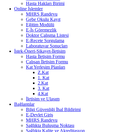
Hasta Hakları Birimi
Online İşlemler
MHRS Randevu
Gebe Okulu Kayıt
Eğitim Modülü
E-İş Göremezlik
Doktor Çalışma Listesi
E-Reçete Sorgulama
Laboratuvar Sonuçları
İstek-Öneri-Şikayet-İletişim
Hasta İletişim Formu
Çalışan İletişim Formu
Kat Yerleşim Planları
Z.Kat
1. Kat
2.Kat
3. Kat
4.Kat
İletişim ve Ulaşım
Bağlantılar
Bilgi Güvenliği İhal Bildirimi
E-Devlet Giriş
MHRS Randevu
Sağlıkta Buluşma Noktası
Sağlıkta Kalite ve Akreditasyon