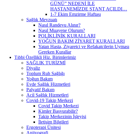
GÜNÜ” NEDENİ İLE
HASTANEMİZDE STANT AÇILDI…
1-7 Ekim Emzirme Haftası
Sağlık Mevzuatı
Nasıl Randevu Alınır?
Nasıl Muayene Olurum?
POLİKLİNİK KURALLARI
YOĞUN BAKIM ZİYARET KURALLARI
Yatan Hasta, Ziyaretçi ve Refakatçilerin Uyması
Gereken Kurallar
Tıbbi Özellikli Hiz. Birimlerimiz
SAĞLIK TURİZMİ
Diyaliz
Toplum Ruh Sağlığı
Yoğun Bakım
Evde Sağlık Hizmetleri
Palyatif Bakım
Acil Sağlık Hizmetleri
Covid-19 Takip Merkezi
Covid Takip Merkezi
Kimler Başvurabilir?
Takip Merkezinin İşleyişi
İletişim Bilgileri
Ergoterapi Ünitesi
Anjiyografi