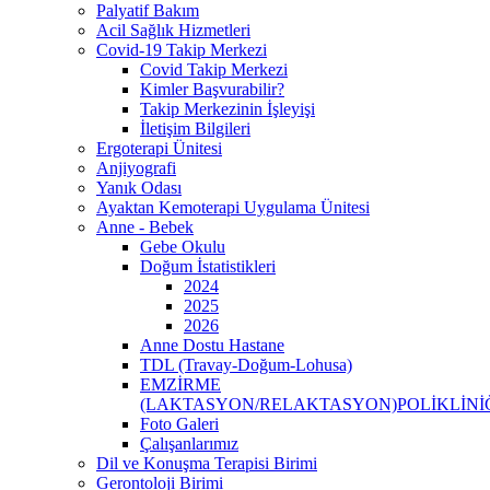
Palyatif Bakım
Acil Sağlık Hizmetleri
Covid-19 Takip Merkezi
Covid Takip Merkezi
Kimler Başvurabilir?
Takip Merkezinin İşleyişi
İletişim Bilgileri
Ergoterapi Ünitesi
Anjiyografi
Yanık Odası
Ayaktan Kemoterapi Uygulama Ünitesi
Anne - Bebek
Gebe Okulu
Doğum İstatistikleri
2024
2025
2026
Anne Dostu Hastane
TDL (Travay-Doğum-Lohusa)
EMZİRME
(LAKTASYON/RELAKTASYON)POLİKLİNİ
Foto Galeri
Çalışanlarımız
Dil ve Konuşma Terapisi Birimi
Gerontoloji Birimi