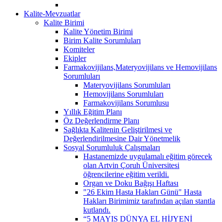
Kalite-Mevzuatlar
Kalite Birimi
Kalite Yönetim Birimi
Birim Kalite Sorumluları
Komiteler
Ekipler
Farmakovijilans,Materyovijilans ve Hemovijilans
Sorumluları
Materyovijilans Sorumluları
Hemovijilans Sorumluları
Farmakovijilans Sorumlusu
Yıllık Eğitim Planı
Öz Değerlendirme Planı
Sağlıkta Kalitenin Geliştirilmesi ve
Değerlendirilmesine Dair Yönetmelik
Sosyal Sorumluluk Çalışmaları
Hastanemizde uygulamalı eğitim görecek
olan Artvin Çoruh Üniversitesi
öğrencilerine eğitim verildi.
Organ ve Doku Bağışı Haftası
"26 Ekim Hasta Hakları Günü" Hasta
Hakları Birimimiz tarafından açılan stantla
kutlandı.
“5 MAYIS DÜNYA EL HİJYENİ