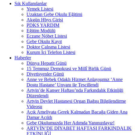
Sık Kullanılanlar
Yemek Listesi
Uzaktan Gebe Okulu Eğitimi
Akgün Hbys Girişi
PDKS YARDIM
Eğitim Modülü
Eczane Nöbet Listesi
Gebe Okulu Kayıt
Doktor Çalışma Listesi
Kurum İçi Telefon Listesi
Haberler
Dünya Hepatit Günü
15 Temmuz Demokrasi ve Millî Birlik Günü
Diyetisyenler Günü
Anne ve Bebek Odaklı Hizmet Anlayışımız ‘Anne
Dostu Hastane’ Unvanı ile Tescillendi
Artvin’de Kanser Haftası’nda Farkındalık Etkinliği
Düzenlendi
Artvin Devlet Hastanesi Organ Bağışı Bilgilendirme
Videosu
Açık Ameliyata Gerek Kalmadan Bacağa Giden Ana
Damar Açıldı
Gebe Okulumuzda Her Adımda Yanınızdayız!
ARTVİN’DE DİYABET HAFTASI FARKINDALIK
ETKİNLİĞİ