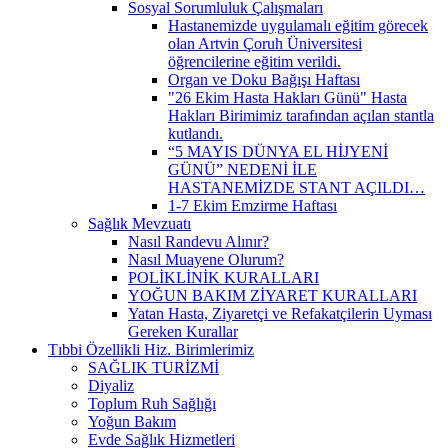
Sosyal Sorumluluk Çalışmaları
Hastanemizde uygulamalı eğitim görecek
olan Artvin Çoruh Üniversitesi
öğrencilerine eğitim verildi.
Organ ve Doku Bağışı Haftası
"26 Ekim Hasta Hakları Günü" Hasta
Hakları Birimimiz tarafından açılan stantla
kutlandı.
“5 MAYIS DÜNYA EL HİJYENİ
GÜNÜ” NEDENİ İLE
HASTANEMİZDE STANT AÇILDI…
1-7 Ekim Emzirme Haftası
Sağlık Mevzuatı
Nasıl Randevu Alınır?
Nasıl Muayene Olurum?
POLİKLİNİK KURALLARI
YOĞUN BAKIM ZİYARET KURALLARI
Yatan Hasta, Ziyaretçi ve Refakatçilerin Uyması
Gereken Kurallar
Tıbbi Özellikli Hiz. Birimlerimiz
SAĞLIK TURİZMİ
Diyaliz
Toplum Ruh Sağlığı
Yoğun Bakım
Evde Sağlık Hizmetleri