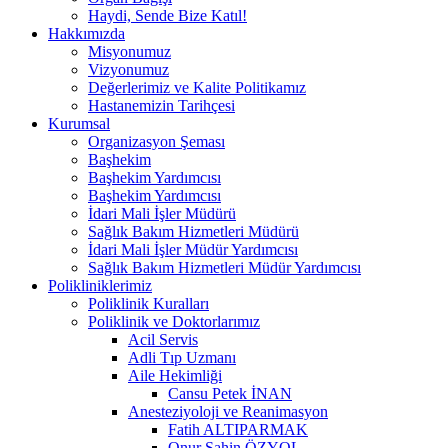
Haydi, Sende Bize Katıl!
Hakkımızda
Misyonumuz
Vizyonumuz
Değerlerimiz ve Kalite Politikamız
Hastanemizin Tarihçesi
Kurumsal
Organizasyon Şeması
Başhekim
Başhekim Yardımcısı
Başhekim Yardımcısı
İdari Mali İşler Müdürü
Sağlık Bakım Hizmetleri Müdürü
İdari Mali İşler Müdür Yardımcısı
Sağlık Bakım Hizmetleri Müdür Yardımcısı
Polikliniklerimiz
Poliklinik Kuralları
Poliklinik ve Doktorlarımız
Acil Servis
Adli Tıp Uzmanı
Aile Hekimliği
Cansu Petek İNAN
Anesteziyoloji ve Reanimasyon
Fatih ALTIPARMAK
Onur Şahin ÖZYOL