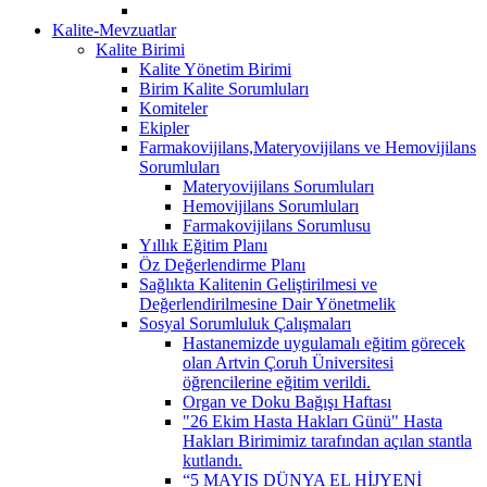
Kalite-Mevzuatlar
Kalite Birimi
Kalite Yönetim Birimi
Birim Kalite Sorumluları
Komiteler
Ekipler
Farmakovijilans,Materyovijilans ve Hemovijilans
Sorumluları
Materyovijilans Sorumluları
Hemovijilans Sorumluları
Farmakovijilans Sorumlusu
Yıllık Eğitim Planı
Öz Değerlendirme Planı
Sağlıkta Kalitenin Geliştirilmesi ve
Değerlendirilmesine Dair Yönetmelik
Sosyal Sorumluluk Çalışmaları
Hastanemizde uygulamalı eğitim görecek
olan Artvin Çoruh Üniversitesi
öğrencilerine eğitim verildi.
Organ ve Doku Bağışı Haftası
"26 Ekim Hasta Hakları Günü" Hasta
Hakları Birimimiz tarafından açılan stantla
kutlandı.
“5 MAYIS DÜNYA EL HİJYENİ