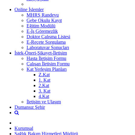
Online İşlemler
MHRS Randevu
Gebe Okulu Kayıt
Eğitim Modülü
E-İş Göremezlik
Doktor Çalışma Listesi
E-Reçete Sorgulama
Laboratuvar Sonuçları
İstek-Öneri-Şikayet-İletişim
Hasta İletişim Formu
Çalışan İletişim Formu
Kat Yerleşim Planları
Z.Kat
1. Kat
2.Kat
3. Kat
4.Kat
İletişim ve Ulaşım
Dumansız Şehir
Kurumsal
Sağlık Bakım Hizmetleri Müdürü