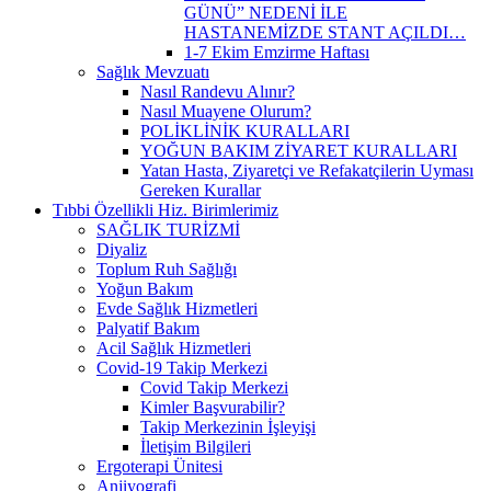
GÜNÜ” NEDENİ İLE
HASTANEMİZDE STANT AÇILDI…
1-7 Ekim Emzirme Haftası
Sağlık Mevzuatı
Nasıl Randevu Alınır?
Nasıl Muayene Olurum?
POLİKLİNİK KURALLARI
YOĞUN BAKIM ZİYARET KURALLARI
Yatan Hasta, Ziyaretçi ve Refakatçilerin Uyması
Gereken Kurallar
Tıbbi Özellikli Hiz. Birimlerimiz
SAĞLIK TURİZMİ
Diyaliz
Toplum Ruh Sağlığı
Yoğun Bakım
Evde Sağlık Hizmetleri
Palyatif Bakım
Acil Sağlık Hizmetleri
Covid-19 Takip Merkezi
Covid Takip Merkezi
Kimler Başvurabilir?
Takip Merkezinin İşleyişi
İletişim Bilgileri
Ergoterapi Ünitesi
Anjiyografi