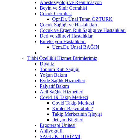
Anesteziyoloji ve Reanimasyon
Beyin ve Sinir Cerrahisi
Çocuk Cerrahisi
Opr.Dr. Ünal Turan ÖZTÜRK
Çocuk Sağlığı ve Hastalıkları
Çocuk ve Ergen Ruh Sağlığı ve Hastalıkları
Deri ve zührevi Hastalıklar
Enfeksiyon Hastalıkları
Uzm.Dr. Ünsal BAĞIN
Tıbbi Özellikli Hizmet Birimlerimiz
Diyaliz
Toplum Ruh Sağlığı
Yoğun Bakım
Evde Sağlık Hizmetleri
Palyatif Bakım
Acil Sağlık Hizmetleri
Covid-19 Takip Merkezi
Covid Takip Merkezi
Kimler Başvurabilir?
Takip Merkezinin İşleyişi
İletişim Bilgileri
Ergoterapi Ünitesi
Anjiyografi
SAĞLIK TURİZMİ