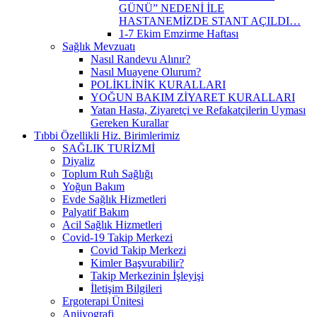
GÜNÜ” NEDENİ İLE
HASTANEMİZDE STANT AÇILDI…
1-7 Ekim Emzirme Haftası
Sağlık Mevzuatı
Nasıl Randevu Alınır?
Nasıl Muayene Olurum?
POLİKLİNİK KURALLARI
YOĞUN BAKIM ZİYARET KURALLARI
Yatan Hasta, Ziyaretçi ve Refakatçilerin Uyması
Gereken Kurallar
Tıbbi Özellikli Hiz. Birimlerimiz
SAĞLIK TURİZMİ
Diyaliz
Toplum Ruh Sağlığı
Yoğun Bakım
Evde Sağlık Hizmetleri
Palyatif Bakım
Acil Sağlık Hizmetleri
Covid-19 Takip Merkezi
Covid Takip Merkezi
Kimler Başvurabilir?
Takip Merkezinin İşleyişi
İletişim Bilgileri
Ergoterapi Ünitesi
Anjiyografi