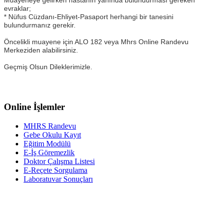
Muayeneye gelirken hastanın yanında bulundurması gereken
evraklar;
* Nüfus Cüzdanı-Ehliyet-Pasaport herhangi bir tanesini
bulundurmanız gerekir.
Öncelikli muayene için ALO 182 veya Mhrs Online Randevu
Merkeziden alabilirsiniz.
Geçmiş Olsun Dileklerimizle.
Online İşlemler
MHRS Randevu
Gebe Okulu Kayıt
Eğitim Modülü
E-İş Göremezlik
Doktor Çalışma Listesi
E-Reçete Sorgulama
Laboratuvar Sonuçları