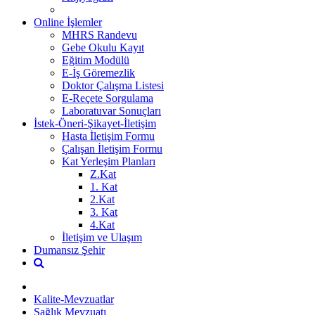
Online İşlemler
MHRS Randevu
Gebe Okulu Kayıt
Eğitim Modülü
E-İş Göremezlik
Doktor Çalışma Listesi
E-Reçete Sorgulama
Laboratuvar Sonuçları
İstek-Öneri-Şikayet-İletişim
Hasta İletişim Formu
Çalışan İletişim Formu
Kat Yerleşim Planları
Z.Kat
1. Kat
2.Kat
3. Kat
4.Kat
İletişim ve Ulaşım
Dumansız Şehir
Kalite-Mevzuatlar
Sağlık Mevzuatı