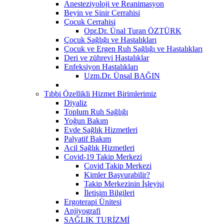
Anesteziyoloji ve Reanimasyon
Beyin ve Sinir Cerrahisi
Çocuk Cerrahisi
Opr.Dr. Ünal Turan ÖZTÜRK
Çocuk Sağlığı ve Hastalıkları
Çocuk ve Ergen Ruh Sağlığı ve Hastalıkları
Deri ve zührevi Hastalıklar
Enfeksiyon Hastalıkları
Uzm.Dr. Ünsal BAĞIN
Tıbbi Özellikli Hizmet Birimlerimiz
Diyaliz
Toplum Ruh Sağlığı
Yoğun Bakım
Evde Sağlık Hizmetleri
Palyatif Bakım
Acil Sağlık Hizmetleri
Covid-19 Takip Merkezi
Covid Takip Merkezi
Kimler Başvurabilir?
Takip Merkezinin İşleyişi
İletişim Bilgileri
Ergoterapi Ünitesi
Anjiyografi
SAĞLIK TURİZMİ