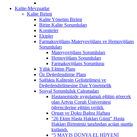
Kalite-Mevzuatlar
Kalite Birimi
Kalite Yönetim Birimi
Birim Kalite Sorumluları
Komiteler
Ekipler
Farmakovijilans,Materyovijilans ve Hemovijilans
Sorumluları
Materyovijilans Sorumluları
Hemovijilans Sorumluları
Farmakovijilans Sorumlusu
Yıllık Eğitim Planı
Öz Değerlendirme Planı
Sağlıkta Kalitenin Geliştirilmesi ve
Değerlendirilmesine Dair Yönetmelik
Sosyal Sorumluluk Çalışmaları
Hastanemizde uygulamalı eğitim görecek
olan Artvin Çoruh Üniversitesi
öğrencilerine eğitim verildi.
Organ ve Doku Bağışı Haftası
"26 Ekim Hasta Hakları Günü" Hasta
Hakları Birimimiz tarafından açılan stantla
kutlandı.
“5 MAYIS DÜNYA EL HİJYENİ