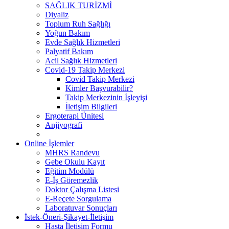
SAĞLIK TURİZMİ
Diyaliz
Toplum Ruh Sağlığı
Yoğun Bakım
Evde Sağlık Hizmetleri
Palyatif Bakım
Acil Sağlık Hizmetleri
Covid-19 Takip Merkezi
Covid Takip Merkezi
Kimler Başvurabilir?
Takip Merkezinin İşleyişi
İletişim Bilgileri
Ergoterapi Ünitesi
Anjiyografi
Online İşlemler
MHRS Randevu
Gebe Okulu Kayıt
Eğitim Modülü
E-İş Göremezlik
Doktor Çalışma Listesi
E-Reçete Sorgulama
Laboratuvar Sonuçları
İstek-Öneri-Şikayet-İletişim
Hasta İletişim Formu