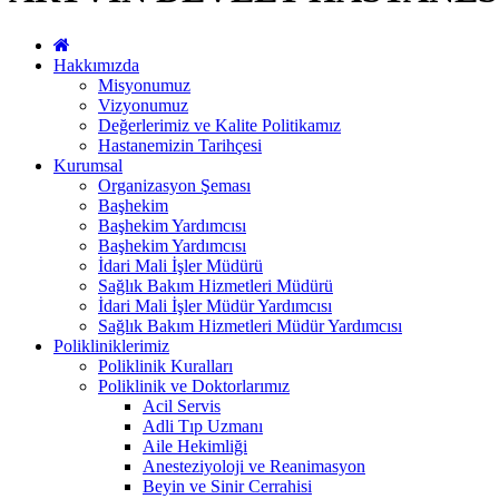
Hakkımızda
Misyonumuz
Vizyonumuz
Değerlerimiz ve Kalite Politikamız
Hastanemizin Tarihçesi
Kurumsal
Organizasyon Şeması
Başhekim
Başhekim Yardımcısı
Başhekim Yardımcısı
İdari Mali İşler Müdürü
Sağlık Bakım Hizmetleri Müdürü
İdari Mali İşler Müdür Yardımcısı
Sağlık Bakım Hizmetleri Müdür Yardımcısı
Polikliniklerimiz
Poliklinik Kuralları
Poliklinik ve Doktorlarımız
Acil Servis
Adli Tıp Uzmanı
Aile Hekimliği
Anesteziyoloji ve Reanimasyon
Beyin ve Sinir Cerrahisi