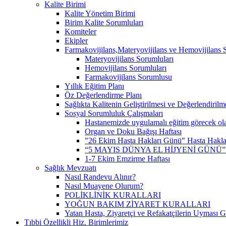
Kalite Birimi
Kalite Yönetim Birimi
Birim Kalite Sorumluları
Komiteler
Ekipler
Farmakovijilans,Materyovijilans ve Hemovijilans 
Materyovijilans Sorumluları
Hemovijilans Sorumluları
Farmakovijilans Sorumlusu
Yıllık Eğitim Planı
Öz Değerlendirme Planı
Sağlıkta Kalitenin Geliştirilmesi ve Değerlendiril
Sosyal Sorumluluk Çalışmaları
Hastanemizde uygulamalı eğitim görecek olan
Organ ve Doku Bağışı Haftası
"26 Ekim Hasta Hakları Günü" Hasta Hakları 
“5 MAYIS DÜNYA EL HİJYENİ GÜNÜ
1-7 Ekim Emzirme Haftası
Sağlık Mevzuatı
Nasıl Randevu Alınır?
Nasıl Muayene Olurum?
POLİKLİNİK KURALLARI
YOĞUN BAKIM ZİYARET KURALLARI
Yatan Hasta, Ziyaretçi ve Refakatçilerin Uyması 
Tıbbi Özellikli Hiz. Birimlerimiz