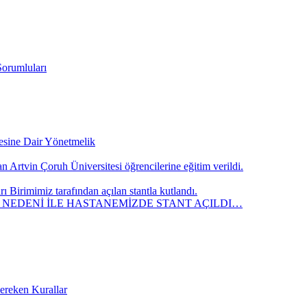
Sorumluları
mesine Dair Yönetmelik
 Artvin Çoruh Üniversitesi öğrencilerine eğitim verildi.
Birimimiz tarafından açılan stantla kutlandı.
” NEDENİ İLE HASTANEMİZDE STANT AÇILDI…
Gereken Kurallar