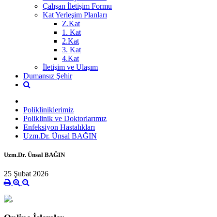
Çalışan İletişim Formu
Kat Yerleşim Planları
Z.Kat
1. Kat
2.Kat
3. Kat
4.Kat
İletişim ve Ulaşım
Dumansız Şehir
Polikliniklerimiz
Poliklinik ve Doktorlarımız
Enfeksiyon Hastalıkları
Uzm.Dr. Ünsal BAĞIN
Uzm.Dr. Ünsal BAĞIN
25 Şubat 2026