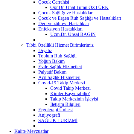
Çocuk Cerrahisi
Opr.Dr. Ünal Turan ÖZTÜRK
Çocuk Sağlığı ve Hastalıkları
Çocuk ve Ergen Ruh Sağlığı ve Hastalıkları
Deri ve zührevi Hastalıklar
Enfeksiyon Hastalıkları
Uzm.Dr. Ünsal BAĞIN
Tıbbi Özellikli Hizmet Birimlerimiz
Diyaliz
Toplum Ruh Sağlığı
Yoğun Bakım
Evde Sağlık Hizmetleri
Palyatif Bakım
Acil Sağlık Hizmetleri
Covid-19 Takip Merkezi
Covid Takip Merkezi
Kimler Başvurabilir?
Takip Merkezinin İşleyişi
İletişim Bilgileri
Ergoterapi Ünitesi
Anjiyografi
SAĞLIK TURİZMİ
Kalite-Mevzuatlar