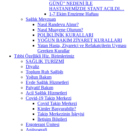
GÜNÜ” NEDENİ İLE
HASTANEMİZDE STANT AÇILDI…
1-7 Ekim Emzirme Haftası
Sağlık Mevzuatı
Nasıl Randevu Alınır?
Nasıl Muayene Olurum?
POLİKLİNİK KURALLARI
YOĞUN BAKIM ZİYARET KURALLARI
Yatan Hasta, Ziyaretçi ve Refakatçilerin Uyması
Gereken Kurallar
Tıbbi Özellikli Hiz. Birimlerimiz
SAĞLIK TURİZMİ
Diyaliz
Toplum Ruh Sağlığı
Yoğun Bakım
Evde Sağlık Hizmetleri
Palyatif Bakım
Acil Sağlık Hizmetleri
Covid-19 Takip Merkezi
Covid Takip Merkezi
Kimler Başvurabilir?
Takip Merkezinin İşleyişi
İletişim Bilgileri
Ergoterapi Ünitesi
Anjiyografi