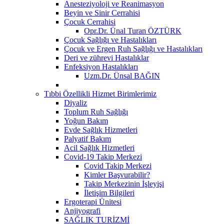
Anesteziyoloji ve Reanimasyon
Beyin ve Sinir Cerrahisi
Çocuk Cerrahisi
Opr.Dr. Ünal Turan ÖZTÜRK
Çocuk Sağlığı ve Hastalıkları
Çocuk ve Ergen Ruh Sağlığı ve Hastalıkları
Deri ve zührevi Hastalıklar
Enfeksiyon Hastalıkları
Uzm.Dr. Ünsal BAĞIN
Tıbbi Özellikli Hizmet Birimlerimiz
Diyaliz
Toplum Ruh Sağlığı
Yoğun Bakım
Evde Sağlık Hizmetleri
Palyatif Bakım
Acil Sağlık Hizmetleri
Covid-19 Takip Merkezi
Covid Takip Merkezi
Kimler Başvurabilir?
Takip Merkezinin İşleyişi
İletişim Bilgileri
Ergoterapi Ünitesi
Anjiyografi
SAĞLIK TURİZMİ