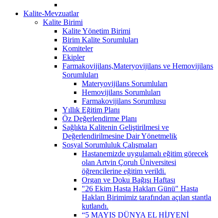
Kalite-Mevzuatlar
Kalite Birimi
Kalite Yönetim Birimi
Birim Kalite Sorumluları
Komiteler
Ekipler
Farmakovijilans,Materyovijilans ve Hemovijilans
Sorumluları
Materyovijilans Sorumluları
Hemovijilans Sorumluları
Farmakovijilans Sorumlusu
Yıllık Eğitim Planı
Öz Değerlendirme Planı
Sağlıkta Kalitenin Geliştirilmesi ve
Değerlendirilmesine Dair Yönetmelik
Sosyal Sorumluluk Çalışmaları
Hastanemizde uygulamalı eğitim görecek
olan Artvin Çoruh Üniversitesi
öğrencilerine eğitim verildi.
Organ ve Doku Bağışı Haftası
"26 Ekim Hasta Hakları Günü" Hasta
Hakları Birimimiz tarafından açılan stantla
kutlandı.
“5 MAYIS DÜNYA EL HİJYENİ