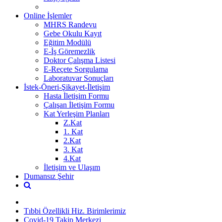
Online İşlemler
MHRS Randevu
Gebe Okulu Kayıt
Eğitim Modülü
E-İş Göremezlik
Doktor Çalışma Listesi
E-Reçete Sorgulama
Laboratuvar Sonuçları
İstek-Öneri-Şikayet-İletişim
Hasta İletişim Formu
Çalışan İletişim Formu
Kat Yerleşim Planları
Z.Kat
1. Kat
2.Kat
3. Kat
4.Kat
İletişim ve Ulaşım
Dumansız Şehir
Tıbbi Özellikli Hiz. Birimlerimiz
Covid-19 Takip Merkezi