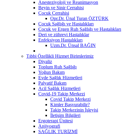
Anesteziyoloji ve Reanimasyon
Beyin ve Sinir Cerrahisi
Çocuk Cerrahisi
Opr.Dr. Ünal Turan ÖZTÜRK
Çocuk Sağlığı ve Hastalıkları
Çocuk ve Ergen Ruh Sağlığı ve Hastalıkları
Deri ve zührevi Hastalıklar
Enfeksiyon Hastalıkları
Uzm.Dr. Ünsal BAĞIN
Tıbbi Özellikli Hizmet Birimlerimiz
Diyaliz
Toplum Ruh Sağlığı
Yoğun Bakım
Evde Sağlık Hizmetleri
Palyatif Bakım
Acil Sağlık Hizmetleri
Covid-19 Takip Merkezi
Covid Takip Merkezi
Kimler Başvurabilir?
Takip Merkezinin İşleyişi
İletişim Bilgileri
Ergoterapi Ünitesi
Anjiyografi
SAĞLIK TURİZMİ