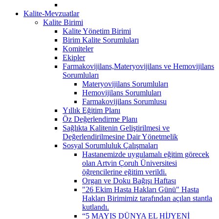
Kalite-Mevzuatlar
Kalite Birimi
Kalite Yönetim Birimi
Birim Kalite Sorumluları
Komiteler
Ekipler
Farmakovijilans,Materyovijilans ve Hemovijilans
Sorumluları
Materyovijilans Sorumluları
Hemovijilans Sorumluları
Farmakovijilans Sorumlusu
Yıllık Eğitim Planı
Öz Değerlendirme Planı
Sağlıkta Kalitenin Geliştirilmesi ve
Değerlendirilmesine Dair Yönetmelik
Sosyal Sorumluluk Çalışmaları
Hastanemizde uygulamalı eğitim görecek
olan Artvin Çoruh Üniversitesi
öğrencilerine eğitim verildi.
Organ ve Doku Bağışı Haftası
"26 Ekim Hasta Hakları Günü" Hasta
Hakları Birimimiz tarafından açılan stantla
kutlandı.
“5 MAYIS DÜNYA EL HİJYENİ