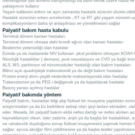
Gerektiğinde yas dönemi danışmanlığı da dahil olmak üzere hasta ve 
yaklaşımını kullanır
Yaşam kalitesini arttırır ve aynı zamanda hastalık sürecini olumlu etkil
Hastalık sürecinin erken evrelerinde ; KT ve RT gibi yaşam süresini uzat
komplikasyonların daha iyi anlaşılması ve yönetilmesini sağlar
Palyatif bakım hasta kabulu
Terminal dönem kanser hastaları
Terminal dönem olmasa dahi kronik ağrısı olan kanser hastaları
Beslenme yetersizliği olan hastalar
Evinde ya da hastanede NIV kullanan ,akut problemi olmayan KOAH h
Nörolojik hastalıklar ( demans, post resustasyon ve CVO ya bağlı kron
ALS, MS, parkinson vd nöromuskuler hastalığı olan bakım hastaları
Bilinci açık quadriplejik trakeostomili ya da değil bakım hastaları
Protein enerji alımı çeşitli nedenlerle malnutrisyonda olan hastalar
Trakeostomisi ya da PEG i değişecek ya da kapatılacak hastalar
Basınç yarası açılmış hastalar
Palyatif bakımda yöntem
Palyatif bakım, hastadan bilgi alıp fiziksel bir muayene yaptıktan sonra
araştırmadan ya da bu belirtilere sebep olan şeyi tedavi etmeden, sade
eder. Mesela, bir palyatif bakım ekibi nefes darlığı ve nefes alırken acı
kaynaklanıyor olsun, ister zatürre, anjin ya da başka bir hastalıktan, a
ne rahatsızlık duyduğunu sorup fiziksel muayenesini yapmak hemen her
sağlar, ayrıca akciğer filmi çekilmesine ya da başka testler yapılması