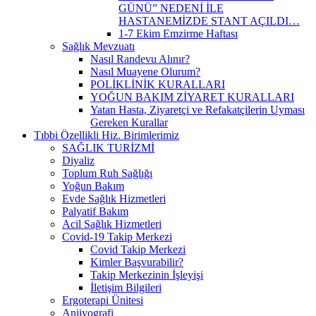
GÜNÜ” NEDENİ İLE
HASTANEMİZDE STANT AÇILDI…
1-7 Ekim Emzirme Haftası
Sağlık Mevzuatı
Nasıl Randevu Alınır?
Nasıl Muayene Olurum?
POLİKLİNİK KURALLARI
YOĞUN BAKIM ZİYARET KURALLARI
Yatan Hasta, Ziyaretçi ve Refakatçilerin Uyması
Gereken Kurallar
Tıbbi Özellikli Hiz. Birimlerimiz
SAĞLIK TURİZMİ
Diyaliz
Toplum Ruh Sağlığı
Yoğun Bakım
Evde Sağlık Hizmetleri
Palyatif Bakım
Acil Sağlık Hizmetleri
Covid-19 Takip Merkezi
Covid Takip Merkezi
Kimler Başvurabilir?
Takip Merkezinin İşleyişi
İletişim Bilgileri
Ergoterapi Ünitesi
Anjiyografi