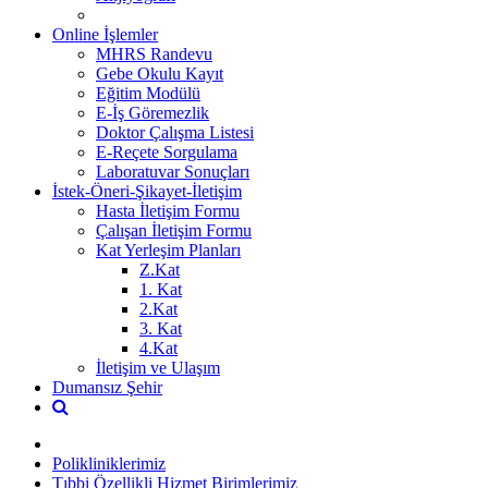
Online İşlemler
MHRS Randevu
Gebe Okulu Kayıt
Eğitim Modülü
E-İş Göremezlik
Doktor Çalışma Listesi
E-Reçete Sorgulama
Laboratuvar Sonuçları
İstek-Öneri-Şikayet-İletişim
Hasta İletişim Formu
Çalışan İletişim Formu
Kat Yerleşim Planları
Z.Kat
1. Kat
2.Kat
3. Kat
4.Kat
İletişim ve Ulaşım
Dumansız Şehir
Polikliniklerimiz
Tıbbi Özellikli Hizmet Birimlerimiz