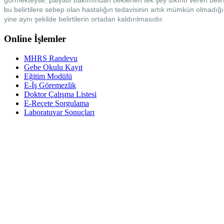
görmekteyse, palyatif bakımından beklenen tek şey sıkıntı veren belirt
bu belirtilere sebep olan hastalığın tedavisinin artık mümkün olmadığı
yine aynı şekilde belirtilerin ortadan kaldırılmasıdır.
Online İşlemler
MHRS Randevu
Gebe Okulu Kayıt
Eğitim Modülü
E-İş Göremezlik
Doktor Çalışma Listesi
E-Reçete Sorgulama
Laboratuvar Sonuçları