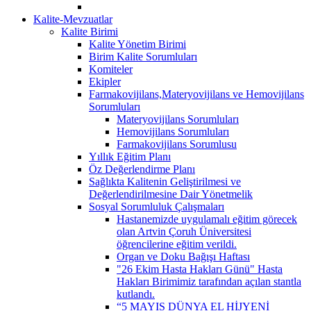
Kalite-Mevzuatlar
Kalite Birimi
Kalite Yönetim Birimi
Birim Kalite Sorumluları
Komiteler
Ekipler
Farmakovijilans,Materyovijilans ve Hemovijilans
Sorumluları
Materyovijilans Sorumluları
Hemovijilans Sorumluları
Farmakovijilans Sorumlusu
Yıllık Eğitim Planı
Öz Değerlendirme Planı
Sağlıkta Kalitenin Geliştirilmesi ve
Değerlendirilmesine Dair Yönetmelik
Sosyal Sorumluluk Çalışmaları
Hastanemizde uygulamalı eğitim görecek
olan Artvin Çoruh Üniversitesi
öğrencilerine eğitim verildi.
Organ ve Doku Bağışı Haftası
"26 Ekim Hasta Hakları Günü" Hasta
Hakları Birimimiz tarafından açılan stantla
kutlandı.
“5 MAYIS DÜNYA EL HİJYENİ