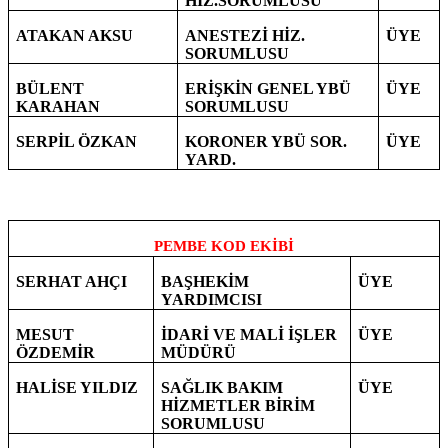
HİZ.SORUMLUSU
ATAKAN AKSU
ANESTEZİ HİZ.
ÜYE
SORUMLUSU
BÜLENT
ERİŞKİN GENEL YBÜ
ÜYE
KARAHAN
SORUMLUSU
SERPİL ÖZKAN
KORONER YBÜ SOR.
ÜYE
YARD.
PEMBE KOD EKİBİ
SERHAT AHÇI
BAŞHEKİM
ÜYE
YARDIMCISI
MESUT
İDARİ VE MALİ İŞLER
ÜYE
ÖZDEMİR
MÜDÜRÜ
HALİSE YILDIZ
SAĞLIK BAKIM
ÜYE
HİZMETLER BİRİM
SORUMLUSU