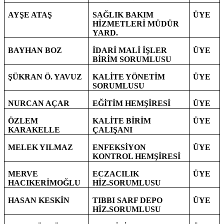
AYŞE ATAŞ
SAĞLIK BAKIM
ÜYE
HİZMETLERİ MÜDÜR
YARD.
BAYHAN BOZ
İDARİ MALİ İŞLER
ÜYE
BİRİM SORUMLUSU
ŞÜKRAN Ö. YAVUZ
KALİTE YÖNETİM
ÜYE
SORUMLUSU
NURCAN AÇAR
EĞİTİM HEMŞİRESİ
ÜYE
ÖZLEM
KALİTE BİRİM
ÜYE
KARAKELLE
ÇALIŞANI
MELEK YILMAZ
ENFEKSİYON
ÜYE
KONTROL HEMŞİRESİ
MERVE
ECZACILIK
ÜYE
HACIKERİMOĞLU
HİZ.SORUMLUSU
HASAN KESKİN
TIBBI SARF DEPO
ÜYE
HİZ.SORUMLUSU