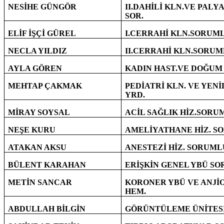
NESİHE GÜNGÖR
II.DAHİLİ KLN.VE PALYA
SOR.
ELİF İŞÇİ GÜREL
I.CERRAHİ KLN.SORUM
NECLA YILDIZ
II.CERRAHİ KLN.SORU
AYLA GÖREN
KADIN HAST.VE DOĞUM 
MEHTAP ÇAKMAK
PEDİATRİ KLN. VE YEN
YRD.
MİRAY SOYSAL
ACİL SAĞLIK HİZ.SORU
NEŞE KURU
AMELİYATHANE HİZ. S
ATAKAN AKSU
ANESTEZİ HİZ. SORUM
BÜLENT KARAHAN
ERİŞKİN GENEL YBÜ S
METİN SANCAR
KORONER YBÜ VE ANJİ
HEM.
ABDULLAH BİLGİN
GÖRÜNTÜLEME ÜNİTESİ