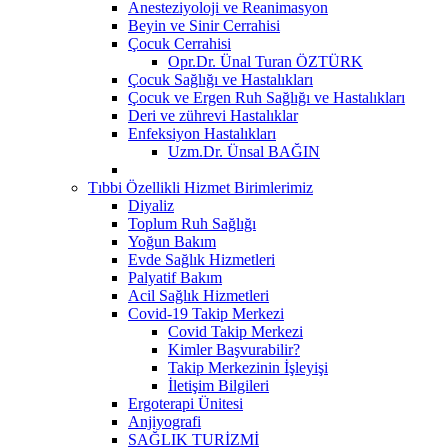
Anesteziyoloji ve Reanimasyon
Beyin ve Sinir Cerrahisi
Çocuk Cerrahisi
Opr.Dr. Ünal Turan ÖZTÜRK
Çocuk Sağlığı ve Hastalıkları
Çocuk ve Ergen Ruh Sağlığı ve Hastalıkları
Deri ve zührevi Hastalıklar
Enfeksiyon Hastalıkları
Uzm.Dr. Ünsal BAĞIN
Tıbbi Özellikli Hizmet Birimlerimiz
Diyaliz
Toplum Ruh Sağlığı
Yoğun Bakım
Evde Sağlık Hizmetleri
Palyatif Bakım
Acil Sağlık Hizmetleri
Covid-19 Takip Merkezi
Covid Takip Merkezi
Kimler Başvurabilir?
Takip Merkezinin İşleyişi
İletişim Bilgileri
Ergoterapi Ünitesi
Anjiyografi
SAĞLIK TURİZMİ