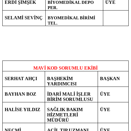
ERDİ ŞİMŞEK
ÜYE
BİYOMEDİKAL DEPO
PER.
SELAMİ SEVİNÇ
BYOMEDİKAL BİRİMİ
TEL.
MAVİ KOD SORUMLU EKİBİ
SERHAT AHÇI
BAŞHEKİM
BAŞKAN
YARDIMCISI
BAYHAN BOZ
İDARİ MALİ İŞLER
ÜYE
BİRİM SORUMLUSU
HALİSE YILDIZ
SAĞLIK BAKIM
ÜYE
HİZMETLERİ
MÜDÜRÜ
NECMİ
ACİL TIP UZMANI
ÜYE