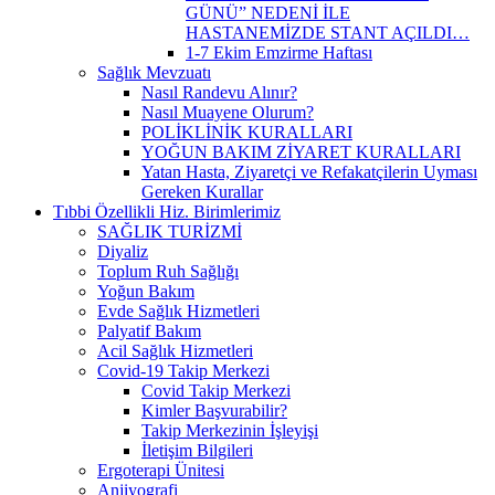
GÜNÜ” NEDENİ İLE
HASTANEMİZDE STANT AÇILDI…
1-7 Ekim Emzirme Haftası
Sağlık Mevzuatı
Nasıl Randevu Alınır?
Nasıl Muayene Olurum?
POLİKLİNİK KURALLARI
YOĞUN BAKIM ZİYARET KURALLARI
Yatan Hasta, Ziyaretçi ve Refakatçilerin Uyması
Gereken Kurallar
Tıbbi Özellikli Hiz. Birimlerimiz
SAĞLIK TURİZMİ
Diyaliz
Toplum Ruh Sağlığı
Yoğun Bakım
Evde Sağlık Hizmetleri
Palyatif Bakım
Acil Sağlık Hizmetleri
Covid-19 Takip Merkezi
Covid Takip Merkezi
Kimler Başvurabilir?
Takip Merkezinin İşleyişi
İletişim Bilgileri
Ergoterapi Ünitesi
Anjiyografi