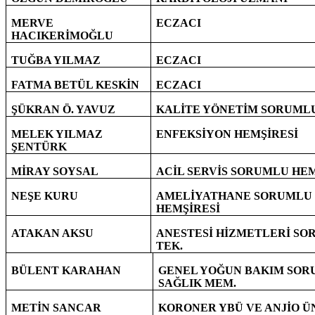
MERVE
ECZACI
HACIKERİMOĞLU
TUĞBA YILMAZ
ECZACI
FATMA BETÜL KESKİN
ECZACI
ŞÜKRAN Ö. YAVUZ
KALİTE YÖNETİM SORUML
MELEK YILMAZ
ENFEKSİYON HEMŞİRESİ
ŞENTÜRK
MİRAY SOYSAL
ACİL SERVİS SORUMLU HEM
NEŞE KURU
AMELİYATHANE SORUMLU
HEMŞİRESİ
ATAKAN AKSU
ANESTESİ HİZMETLERİ S
TEK.
BÜLENT KARAHAN
GENEL YOĞUN BAKIM SO
SAĞLIK MEM.
METİN SANCAR
KORONER YBÜ VE ANJİO Ü