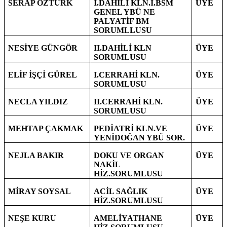
SERAP ÖZTÜRK
I.DAHİLİ KLN.I.BSM
ÜYE
GENEL YBÜ NE
PALYATİF BM
SORUMLLUSU
NESİYE GÜNGÖR
II.DAHİLİ KLN
ÜYE
SORUMLUSU
ELİF İŞÇİ GÜREL
I.CERRAHİ KLN.
ÜYE
SORUMLUSU
NECLA YILDIZ
II.CERRAHİ KLN.
ÜYE
SORUMLUSU
MEHTAP ÇAKMAK
PEDİATRİ KLN.VE
ÜYE
YENİDOĞAN YBÜ SOR.
NEJLA BAKIR
DOKU VE ORGAN
ÜYE
NAKİL
HİZ.SORUMLUSU
MİRAY SOYSAL
ACİL SAĞLIK
ÜYE
HİZ.SORUMLUSU
NEŞE KURU
AMELİYATHANE
ÜYE