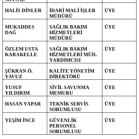
HALİS DİNLER
İDARİ MALİ İŞLER
ÜYE
MÜDÜRÜ
MUKADDES
SAĞLIK BAKIM
ÜYE
DAĞ
HİZMETLERİ
MÜDÜRÜ
ÖZLEM USTA
SAĞLIK BAKIM
ÜYE
KARAKELLE
HİZMETLERİ MÜD.
YARDIMCISI
ŞÜKRAN Ö.
KALİTE YÖNETİM
ÜYE
YAVUZ
DİREKTÖRÜ
YUSUF
SİVİL SAVUNMA
ÜYE
YILDIRIM
MEMURU
HASAN YAPAR
TEKNİK SERVİS
ÜYE
SORUMLUSU
YEŞİM İNCE
GÜVENLİK
ÜYE
PERSONEL
SORUMLUSU