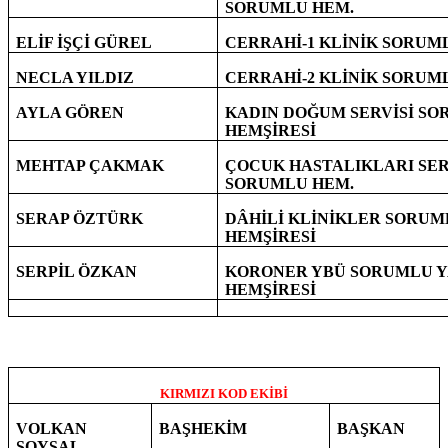
SORUMLU HEM.
ELİF İŞÇİ GÜREL
CERRAHİ-1 KLİNİK SORUM
NECLA YILDIZ
CERRAHİ-2 KLİNİK SORUM
AYLA GÖREN
KADIN DOĞUM SERVİSİ S
HEMŞİRESİ
MEHTAP ÇAKMAK
ÇOCUK HASTALIKLARI SER
SORUMLU HEM.
SERAP ÖZTÜRK
DÂHİLİ KLİNİKLER SORUM
HEMŞİRESİ
SERPİL ÖZKAN
KORONER YBÜ SORUMLU Y
HEMŞİRESİ
KIRMIZI KOD EKİBİ
VOLKAN
BAŞHEKİM
BAŞKAN
SOYSAL