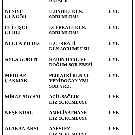
BM SOR.
NESİYE
ÜYE
II.DAHİLİ KLN.
GÜNGÖR
SORUMLUSU
ELİF İŞÇİ
ÜYE
I.CERRAHİ KLN.
GÜREL
SORUMLUSU
NECLA YILDIZ
ÜYE
II.CERRAHİ
KLN.SORUMLUSU
AYLA GÖREN
ÜYE
KADIN HAST. VE
DOĞUM SOR.EBESİ
MEHTAP
ÜYE
PEDİATRİ KLN.VE
ÇAKMAK
YENİDOĞAN YBÜ
SOR.YRD.
MİRAY SOYSAL
ÜYE
ACİL SAĞLIK
HİZ.SORUMLUSU
NEŞE KURU
ÜYE
AMELİYATHANE
HİZ.SORUMLUSU
ATAKAN AKSU
ÜYE
ANESTEZİ
HİZ.SORUMLUSU