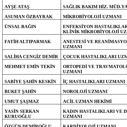
AYŞE ATAŞ
SAĞLIK BAKIM HİZ. MÜD.Y
ASUMAN ÖZBAYRAK
MİKROBİYOLOJİ UZMANI
ÜNSAL BAĞIN
ENFEKSİYON HASTALIKLAR
KLİNİK MİKROBİYOLOJİ U
FATİH ALTIPARMAK
ANESTESİ VE REANİMASY
UZMANI
SALİHA CENGİZ DEMİR
ÇOCUK HASTALIKLARI UZ
MEHMET EMİN TEKİN
ORTOPEDİ VE TRAVMATOL
UZMANI
SABİYE ŞAHİN KESKİN
İÇ HASTALIKLARI UZMANI
BUKET ŞAHİN
NOROLOJİ UZMANI
UMUT ŞAŞMAZ
ACİL UZMAN HEKİMİ
YASİN SERKAN
KADIN HASTALIKLARI VE 
KURUOĞLU
UZMANI
ÖZGÜN DEMİROĞLU
KARDİYOLOJİ UZMANI