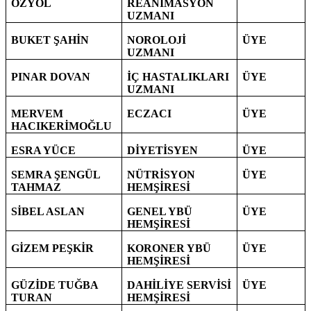
ÖZYOL
REANİMASYON
UZMANI
BUKET ŞAHİN
NOROLOJİ
ÜYE
UZMANI
PINAR DOVAN
İÇ HASTALIKLARI
ÜYE
UZMANI
MERVEM
ECZACI
ÜYE
HACIKERİMOĞLU
ESRA YÜCE
DİYETİSYEN
ÜYE
SEMRA ŞENGÜL
NÜTRİSYON
ÜYE
TAHMAZ
HEMŞİRESİ
SİBEL ASLAN
GENEL YBÜ
ÜYE
HEMŞİRESİ
GİZEM PEŞKİR
KORONER YBÜ
ÜYE
HEMŞİRESİ
GÜZİDE TUĞBA
DAHİLİYE SERVİSİ
ÜYE
TURAN
HEMŞİRESİ