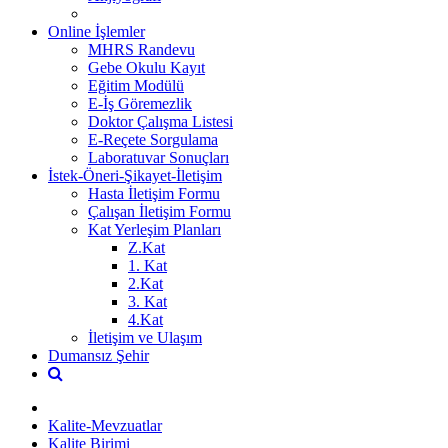
Online İşlemler
MHRS Randevu
Gebe Okulu Kayıt
Eğitim Modülü
E-İş Göremezlik
Doktor Çalışma Listesi
E-Reçete Sorgulama
Laboratuvar Sonuçları
İstek-Öneri-Şikayet-İletişim
Hasta İletişim Formu
Çalışan İletişim Formu
Kat Yerleşim Planları
Z.Kat
1. Kat
2.Kat
3. Kat
4.Kat
İletişim ve Ulaşım
Dumansız Şehir
Kalite-Mevzuatlar
Kalite Birimi