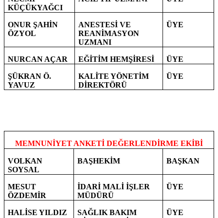
KÜÇÜKYAĞCI
ONUR ŞAHİN
ANESTESİ VE
ÜYE
ÖZYOL
REANİMASYON
UZMANI
NURCAN AÇAR
EĞİTİM HEMŞİRESİ
ÜYE
ŞÜKRAN Ö.
KALİTE YÖNETİM
ÜYE
YAVUZ
DİREKTÖRÜ
MEMNUNİYET ANKETİ DEĞERLENDİRME EKİBİ
VOLKAN
BAŞHEKİM
BAŞKAN
SOYSAL
MESUT
İDARİ MALİ İŞLER
ÜYE
ÖZDEMİR
MÜDÜRÜ
HALİSE YILDIZ
SAĞLIK BAKIM
ÜYE