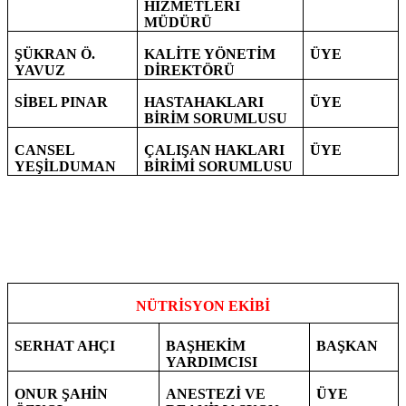
HİZMETLERİ
MÜDÜRÜ
ŞÜKRAN Ö.
KALİTE YÖNETİM
ÜYE
YAVUZ
DİREKTÖRÜ
SİBEL PINAR
HASTAHAKLARI
ÜYE
BİRİM SORUMLUSU
CANSEL
ÇALIŞAN HAKLARI
ÜYE
YEŞİLDUMAN
BİRİMİ SORUMLUSU
NÜTRİSYON EKİBİ
SERHAT AHÇI
BAŞHEKİM
BAŞKAN
YARDIMCISI
ONUR ŞAHİN
ANESTEZİ VE
ÜYE