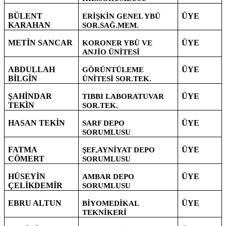
BÜLENT
ÜYE
ERİŞKİN GENEL YBÜ
KARAHAN
SOR.SAĞ.MEM.
METİN SANCAR
ÜYE
KORONER YBÜ VE
ANJİO ÜNİTESİ
ABDULLAH
ÜYE
GÖRÜNTÜLEME
BİLGİN
ÜNİTESİ SOR.TEK.
ŞAHİNDAR
ÜYE
TIBBI LABORATUVAR
TEKİN
SOR.TEK.
HASAN TEKİN
ÜYE
SARF DEPO
SORUMLUSU
FATMA
ÜYE
ŞEF,AYNİYAT DEPO
CÖMERT
SORUMLUSU
HÜSEYİN
ÜYE
AMBAR DEPO
ÇELİKDEMİR
SORUMLUSU
EBRU ALTUN
ÜYE
BİYOMEDİKAL
TEKNİKERİ