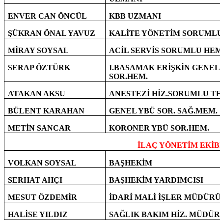
ENVER CAN ÖNCÜL
KBB UZMANI
ŞÜKRAN ÖNAL YAVUZ
KALİTE YÖNETİM SORUML
MİRAY SOYSAL
ACİL SERVİS SORUMLU HEM
SERAP ÖZTÜRK
I.BASAMAK ERİŞKİN GENEL
SOR.HEM.
ATAKAN AKSU
ANESTEZİ HİZ.SORUMLU TE
BÜLENT KARAHAN
GENEL YBÜ SOR. SAĞ.MEM.
METİN SANCAR
KORONER YBÜ SOR.HEM.
İLAÇ YÖNETİM EKİB
VOLKAN SOYSAL
BAŞHEKİM
SERHAT AHÇI
BAŞHEKİM YARDIMCISI
MESUT ÖZDEMİR
İDARİ MALİ İŞLER MÜDÜR
HALİSE YILDIZ
SAĞLIK BAKIM HİZ. MÜDÜ