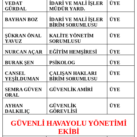
VEDAT
İDARİ VE MALİ İŞLER
ÜYE
GÜRDAL
MÜDÜR YARD.
BAYHAN BOZ
İDARİ VE MALİ İŞLER
ÜYE
BİRİM SORUMLUSU
ŞÜKRAN ÖNAL
KALİTE YÖNETİM
ÜYE
YAVUZ
SORUMLUSU
NURCAN AÇAR
EĞİTİM HEMŞİRESİ
ÜYE
BURAK ŞEN
PSİKOLOG
ÜYE
CANSEL
ÇALIŞAN HAKLARI
ÜYE
YEŞİLDUMAN
BİRİM SORUMLUSU
SEMRA GÜVEN
GÜVENLİK AMİRİ
ÜYE
ORAL
AYHAN
GÜVENLİK
ÜYE
DALKILIÇ
GÖREVLİSİ
GÜVENLİ HAVAYOLU YÖNETİMİ
EKİBİ