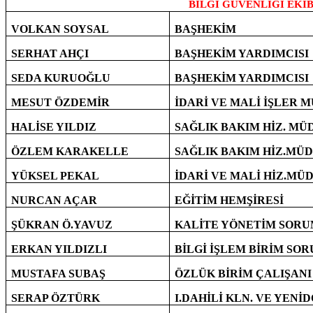
BİLGİ GÜVENLİĞİ EKİB
VOLKAN SOYSAL
BAŞHEKİM
SERHAT AHÇI
BAŞHEKİM YARDIMCISI
SEDA KURUOĞLU
BAŞHEKİM YARDIMCISI
MESUT ÖZDEMİR
İDARİ VE MALİ İŞLER 
HALİSE YILDIZ
SAĞLIK BAKIM HİZ. M
ÖZLEM KARAKELLE
SAĞLIK BAKIM HİZ.MÜD
YÜKSEL PEKAL
İDARİ VE MALİ HİZ.MÜD
NURCAN AÇAR
EĞİTİM HEMŞİRESİ
ŞÜKRAN Ö.YAVUZ
KALİTE YÖNETİM SOR
ERKAN YILDIZLI
BİLGİ İŞLEM BİRİM SO
MUSTAFA SUBAŞ
ÖZLÜK BİRİM ÇALIŞANI
SERAP ÖZTÜRK
I.DAHİLİ KLN. VE YENİ