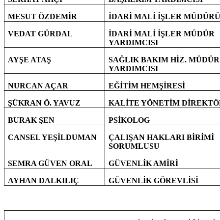
MESUT ÖZDEMİR
İDARİ MALİ İŞLER MÜDÜR
VEDAT GÜRDAL
İDARİ MALİ İŞLER MÜDÜR
YARDIMCISI
AYŞE ATAŞ
SAĞLIK BAKIM HİZ. MÜDÜR
YARDIMCISI
NURCAN AÇAR
EĞİTİM HEMŞİRESİ
ŞÜKRAN Ö. YAVUZ
KALİTE YÖNETİM DİREKT
BURAK ŞEN
PSİKOLOG
CANSEL YEŞİLDUMAN
ÇALIŞAN HAKLARI BİRİMİ
SORUMLUSU
SEMRA GÜVEN ORAL
GÜVENLİK AMİRİ
AYHAN DALKILIÇ
GÜVENLİK GÖREVLİSİ