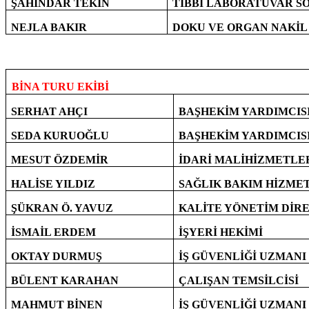
ŞAHİNDAR TEKİN
TIBBI LABORATUVAR SO
NEJLA BAKIR
DOKU VE ORGAN NAKİL
BİNA TURU EKİBİ
SERHAT AHÇI
BAŞHEKİM YARDIMCIS
SEDA KURUOĞLU
BAŞHEKİM YARDIMCIS
MESUT ÖZDEMİR
İDARİ MALİHİZMETL
HALİSE YILDIZ
SAĞLIK BAKIM HİZME
ŞÜKRAN Ö. YAVUZ
KALİTE YÖNETİM DİR
İSMAİL ERDEM
İŞYERİ HEKİMİ
OKTAY DURMUŞ
İŞ GÜVENLİĞİ UZMANI
BÜLENT KARAHAN
ÇALIŞAN TEMSİLCİSİ
MAHMUT BİNEN
İŞ GÜVENLİĞİ UZMANI