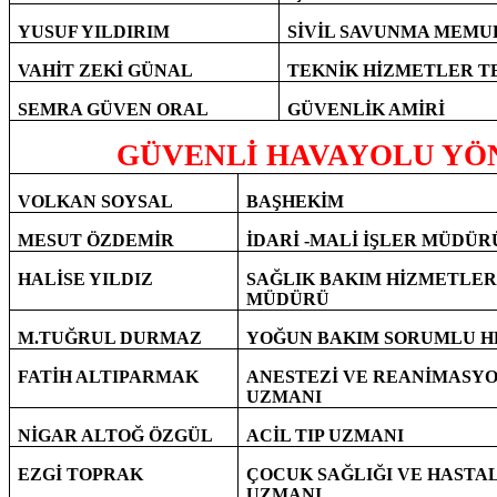
YUSUF YILDIRIM
SİVİL SAVUNMA MEMU
VAHİT ZEKİ GÜNAL
TEKNİK HİZMETLER TE
SEMRA GÜVEN ORAL
GÜVENLİK AMİRİ
GÜVENLİ HAVAYOLU YÖN
VOLKAN SOYSAL
BAŞHEKİM
MESUT ÖZDEMİR
İDARİ -MALİ İŞLER MÜDÜR
HALİSE YILDIZ
SAĞLIK BAKIM HİZMETLER
MÜDÜRÜ
M.TUĞRUL DURMAZ
YOĞUN BAKIM SORUMLU H
FATİH ALTIPARMAK
ANESTEZİ VE REANİMASY
UZMANI
NİGAR ALTOĞ ÖZGÜL
ACİL TIP UZMANI
EZGİ TOPRAK
ÇOCUK SAĞLIĞI VE HASTA
UZMANI