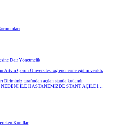
Sorumluları
mesine Dair Yönetmelik
 Artvin Çoruh Üniversitesi öğrencilerine eğitim verildi.
Birimimiz tarafından açılan stantla kutlandı.
” NEDENİ İLE HASTANEMİZDE STANT AÇILDI…
Gereken Kurallar