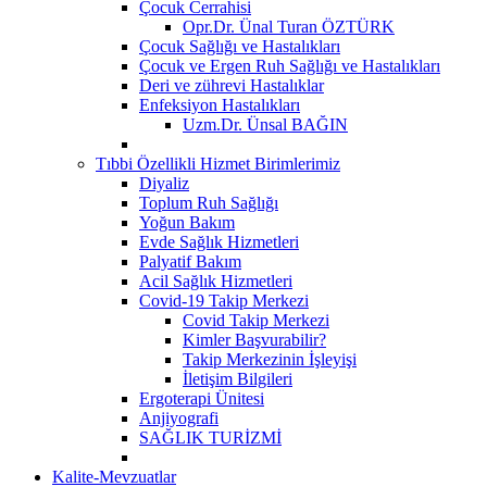
Çocuk Cerrahisi
Opr.Dr. Ünal Turan ÖZTÜRK
Çocuk Sağlığı ve Hastalıkları
Çocuk ve Ergen Ruh Sağlığı ve Hastalıkları
Deri ve zührevi Hastalıklar
Enfeksiyon Hastalıkları
Uzm.Dr. Ünsal BAĞIN
Tıbbi Özellikli Hizmet Birimlerimiz
Diyaliz
Toplum Ruh Sağlığı
Yoğun Bakım
Evde Sağlık Hizmetleri
Palyatif Bakım
Acil Sağlık Hizmetleri
Covid-19 Takip Merkezi
Covid Takip Merkezi
Kimler Başvurabilir?
Takip Merkezinin İşleyişi
İletişim Bilgileri
Ergoterapi Ünitesi
Anjiyografi
SAĞLIK TURİZMİ
Kalite-Mevzuatlar