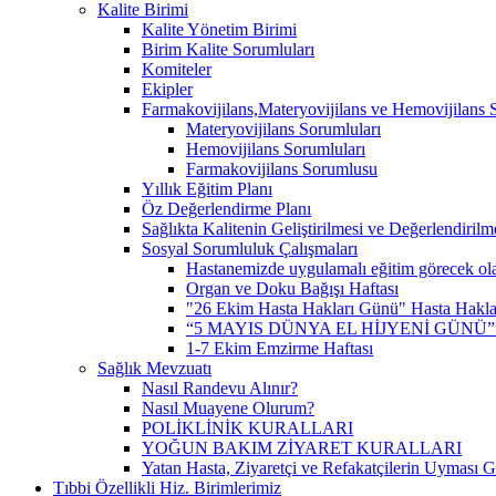
Kalite Birimi
Kalite Yönetim Birimi
Birim Kalite Sorumluları
Komiteler
Ekipler
Farmakovijilans,Materyovijilans ve Hemovijilans 
Materyovijilans Sorumluları
Hemovijilans Sorumluları
Farmakovijilans Sorumlusu
Yıllık Eğitim Planı
Öz Değerlendirme Planı
Sağlıkta Kalitenin Geliştirilmesi ve Değerlendiril
Sosyal Sorumluluk Çalışmaları
Hastanemizde uygulamalı eğitim görecek olan
Organ ve Doku Bağışı Haftası
"26 Ekim Hasta Hakları Günü" Hasta Hakları 
“5 MAYIS DÜNYA EL HİJYENİ GÜNÜ
1-7 Ekim Emzirme Haftası
Sağlık Mevzuatı
Nasıl Randevu Alınır?
Nasıl Muayene Olurum?
POLİKLİNİK KURALLARI
YOĞUN BAKIM ZİYARET KURALLARI
Yatan Hasta, Ziyaretçi ve Refakatçilerin Uyması 
Tıbbi Özellikli Hiz. Birimlerimiz