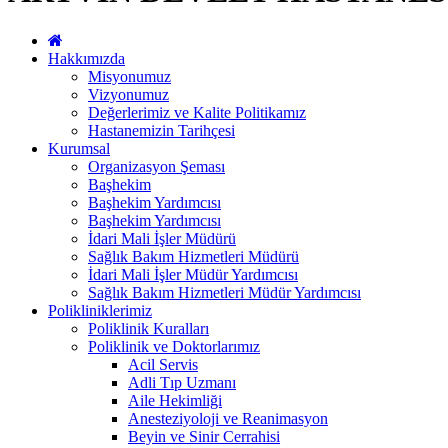
Hakkımızda
Misyonumuz
Vizyonumuz
Değerlerimiz ve Kalite Politikamız
Hastanemizin Tarihçesi
Kurumsal
Organizasyon Şeması
Başhekim
Başhekim Yardımcısı
Başhekim Yardımcısı
İdari Mali İşler Müdürü
Sağlık Bakım Hizmetleri Müdürü
İdari Mali İşler Müdür Yardımcısı
Sağlık Bakım Hizmetleri Müdür Yardımcısı
Polikliniklerimiz
Poliklinik Kuralları
Poliklinik ve Doktorlarımız
Acil Servis
Adli Tıp Uzmanı
Aile Hekimliği
Anesteziyoloji ve Reanimasyon
Beyin ve Sinir Cerrahisi