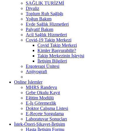
SAĞLIK TURİZMİ
Diyaliz
Toplum Ruh Sağlığı
Yoğun Bakım
Evde Sağlık Hizmetleri
Palyatif Bakım
Acil Sağlık Hizmetleri
Covid-19 Takip Merkezi
Covid Takip Merkezi
Kimler Başvurabilir?
Takip Merkezinin İşleyişi
İletişim Bilgileri
Ergoterapi Ünitesi
Anjiyografi
Online İşlemler
MHRS Randevu
Gebe Okulu Kayıt
Eğitim Modülü
E-İş Göremezlik
Doktor Çalışma Listesi
E-Reçete Sorgulama
Laboratuvar Sonuçları
İstek-Öneri-Şikayet-İletişim
Hasta İletişim Formu