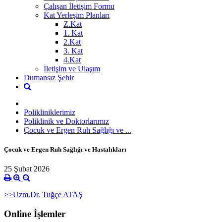
Çalışan İletişim Formu
Kat Yerleşim Planları
Z.Kat
1. Kat
2.Kat
3. Kat
4.Kat
İletişim ve Ulaşım
Dumansız Şehir
Polikliniklerimiz
Poliklinik ve Doktorlarımız
Çocuk ve Ergen Ruh Sağlığı ve ...
Çocuk ve Ergen Ruh Sağlığı ve Hastalıkları
25 Şubat 2026
>>Uzm.Dr. Tuğçe ATAŞ
Online İşlemler