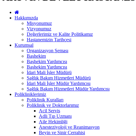
Hakkımızda
Misyonumuz
Vizyonumuz
Değerlerimiz ve Kalite Politikamız
Hastanemizin Tarihçesi
Kurumsal
Organizasyon Şeması
Başhekim
Başhekim Yardımcısı
Başhekim Yardımcısı
İdari Mali İşler Müdürü
Sağlık Bakım Hizmetleri Müdürü
İdari Mali İşler Müdür Yardımcısı
Sağlık Bakım Hizmetleri Müdür Yardımcısı
Polikliniklerimiz
Poliklinik Kuralları
Poliklinik ve Doktorlarımız
Acil Servis
Adli Tıp Uzmanı
Aile Hekimliği
Anesteziyoloji ve Reanimasyon
Beyin ve Sinir Cerrahisi