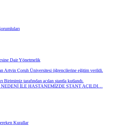
Sorumluları
mesine Dair Yönetmelik
 Artvin Çoruh Üniversitesi öğrencilerine eğitim verildi.
Birimimiz tarafından açılan stantla kutlandı.
” NEDENİ İLE HASTANEMİZDE STANT AÇILDI…
Gereken Kurallar