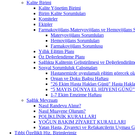
Kalite Birimi
Kalite Yönetim Birimi
Birim Kalite Sorumluları
Komiteler
Ekipler
Farmakovijilans,Materyovijilans ve Hemovijilans 
Materyovijilans Sorumluları
Hemovijilans Sorumluları
Farmakovijilans Sorumlusu
Yıllık Eğitim Planı
Öz Değerlendirme Planı
Sağlıkta Kalitenin Geliştirilmesi ve Değerlendiril
Sosyal Sorumluluk Çalışmaları
Hastanemizde uygulamalı eğitim görecek olan
Organ ve Doku Bağışı Haftası
"26 Ekim Hasta Hakları Günü" Hasta Hakları 
“5 MAYIS DÜNYA EL HİJYENİ GÜNÜ
1-7 Ekim Emzirme Haftası
Sağlık Mevzuatı
Nasıl Randevu Alınır?
Nasıl Muayene Olurum?
POLİKLİNİK KURALLARI
YOĞUN BAKIM ZİYARET KURALLARI
Yatan Hasta, Ziyaretçi ve Refakatçilerin Uyması 
Tıbbi Özellikli Hiz. Birimlerimiz