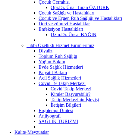
Çocuk Cerrahisi
Opr.Dr. Ünal Turan ÖZTÜRK
Çocuk Sağlığı ve Hastalıkları
Çocuk ve Ergen Ruh Sağlığı ve Hastalıkları
Deri ve zührevi Hastalıklar
Enfeksiyon Hastalıkları
Uzm.Dr. Ünsal BAĞIN
Tıbbi Özellikli Hizmet Birimlerimiz
Diyaliz
Toplum Ruh Sağlığı
Yoğun Bakım
Evde Sağlık Hizmetleri
Palyatif Bakım
Acil Sağlık Hizmetleri
Covid-19 Takip Merkezi
Covid Takip Merkezi
Kimler Başvurabilir?
Takip Merkezinin İşleyişi
İletişim Bilgileri
Ergoterapi Ünitesi
Anjiyografi
SAĞLIK TURİZMİ
Kalite-Mevzuatlar