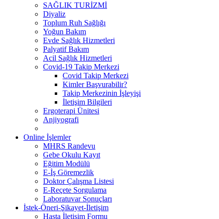
SAĞLIK TURİZMİ
Diyaliz
Toplum Ruh Sağlığı
Yoğun Bakım
Evde Sağlık Hizmetleri
Palyatif Bakım
Acil Sağlık Hizmetleri
Covid-19 Takip Merkezi
Covid Takip Merkezi
Kimler Başvurabilir?
Takip Merkezinin İşleyişi
İletişim Bilgileri
Ergoterapi Ünitesi
Anjiyografi
Online İşlemler
MHRS Randevu
Gebe Okulu Kayıt
Eğitim Modülü
E-İş Göremezlik
Doktor Çalışma Listesi
E-Reçete Sorgulama
Laboratuvar Sonuçları
İstek-Öneri-Şikayet-İletişim
Hasta İletişim Formu