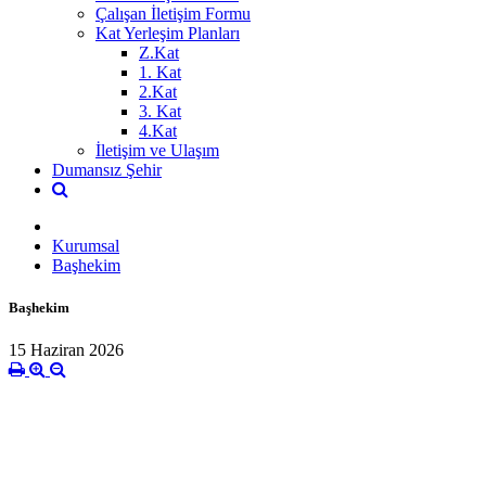
Çalışan İletişim Formu
Kat Yerleşim Planları
Z.Kat
1. Kat
2.Kat
3. Kat
4.Kat
İletişim ve Ulaşım
Dumansız Şehir
Kurumsal
Başhekim
Başhekim
15 Haziran 2026